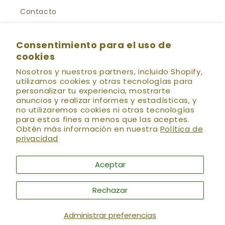
Contacto
Política de privacidad
Consentimiento para el uso de
cookies
Política de Suscripción al Newsletter
Nosotros y nuestros partners, incluido Shopify,
Preguntas Frecuentes
utilizamos cookies y otras tecnologías para
personalizar tu experiencia, mostrarte
anuncios y realizar informes y estadísticas, y
no utilizaremos cookies ni otras tecnologías
💌 HOLÍSTICA NEWS
Se el primero en enterarte
para estos fines a menos que las aceptes.
de las nuevas colecciones, preventas, descuentos
Obtén más información en nuestra
Política de
especiales, talleres, eventos y más!! (:
privacidad
Correo electrónico
Aceptar
Rechazar
Facebook
Instagram
YouTube
TikTok
Administrar preferencias