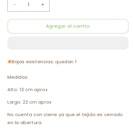
Reducir
Aumentar
cantidad
cantidad
para
para
Neceser
Neceser
Agregar al carrito
namasté
namasté
Bajas existencias: quedan 1
Medidas:
Alto: 13 cm aprox
Largo: 22 cm aprox
No cuenta con cierre ya que el tejido es cerrado
en la abertura.