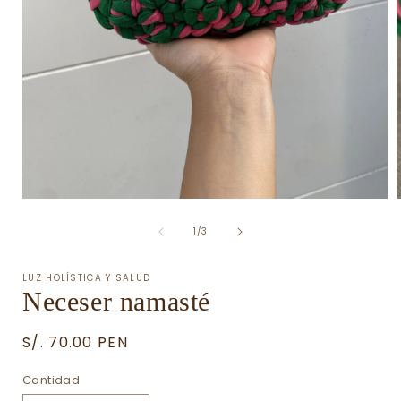
Abrir
A
elemento
de
multimedia
1
/
3
1
en
una
LUZ HOLÍSTICA Y SALUD
ventana
Neceser namasté
modal
Precio
S/. 70.00 PEN
habitual
Cantidad
Cantidad