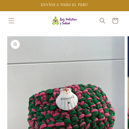
Ir
ENVÍOS A TODO EL PERÚ
directamente
al contenido
Carrito
Ir
directamente
a la
información
del producto