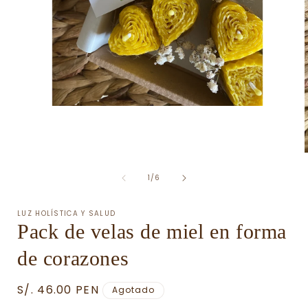
Abrir
elemento
multimedia
1
en
A
una
ventana
de
1
/
6
modal
LUZ HOLÍSTICA Y SALUD
Pack de velas de miel en forma
de corazones
Precio
S/. 46.00 PEN
Agotado
habitual