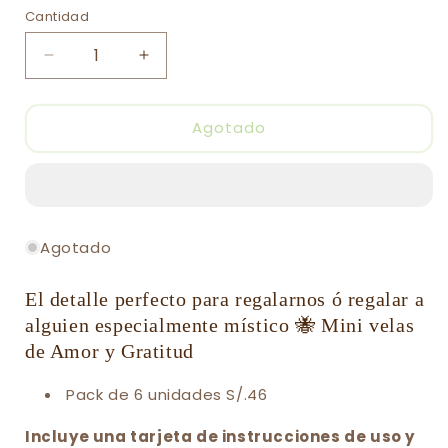
Cantidad
Cantidad
Reducir
Aumentar
cantidad
cantidad
para
para
Pack
Pack
Agotado
de
de
velas
velas
de
de
miel
miel
en
en
Agotado
forma
forma
de
de
corazones
corazones
El detalle perfecto para regalarnos ó regalar a
alguien especialmente místico
🐝 Mini velas
de Amor y Gratitud
Pack de 6 unidades S/.46
Incluye una tarjeta de instrucciones de uso y