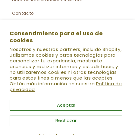
Contacto
Política de privacidad
Consentimiento para el uso de
cookies
Política de Suscripción al Newsletter
Nosotros y nuestros partners, incluido Shopify,
Preguntas Frecuentes
utilizamos cookies y otras tecnologías para
personalizar tu experiencia, mostrarte
anuncios y realizar informes y estadísticas, y
no utilizaremos cookies ni otras tecnologías
💌 HOLÍSTICA NEWS
Se el primero en enterarte
para estos fines a menos que las aceptes.
de las nuevas colecciones, preventas, descuentos
Obtén más información en nuestra
Política de
especiales, talleres, eventos y más!! (:
privacidad
Correo electrónico
Aceptar
Rechazar
Facebook
Instagram
YouTube
TikTok