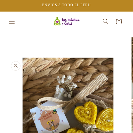
Ir
ENVÍOS A TODO EL PERÚ
directamente
al contenido
Carrito
Ir
directamente
a la
información
del producto