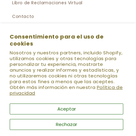
Libro de Reclamaciones Virtual
Contacto
Política de privacidad
Consentimiento para el uso de
cookies
Política de Suscripción al Newsletter
Nosotros y nuestros partners, incluido Shopify,
Preguntas Frecuentes
utilizamos cookies y otras tecnologías para
personalizar tu experiencia, mostrarte
anuncios y realizar informes y estadísticas, y
no utilizaremos cookies ni otras tecnologías
💌 HOLÍSTICA NEWS
Se el primero en enterarte
para estos fines a menos que las aceptes.
de las nuevas colecciones, preventas, descuentos
Obtén más información en nuestra
Política de
especiales, talleres, eventos y más!! (:
privacidad
Correo electrónico
Aceptar
Rechazar
Facebook
Instagram
YouTube
TikTok