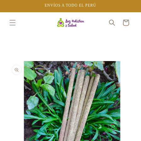
Ir
ENVÍOS A TODO EL PERÚ
directamente
al contenido
Carrito
Ir
directamente
a la
información
del producto