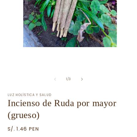
Abrir
A
elemento
multimedia
1
en
una
ventana
de
1
/
3
modal
LUZ HOLÍSTICA Y SALUD
Incienso de Ruda por mayor
(grueso)
Precio
S/. 1.46 PEN
habitual