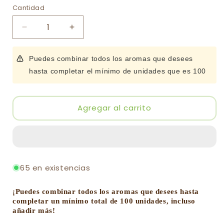
Cantidad
Cantidad
Reducir
Aumentar
cantidad
cantidad
para
para
Puedes combinar todos los aromas que desees
Incienso
Incienso
hasta completar el mínimo de unidades que es 100
de
de
Ruda
Ruda
por
por
mayor
mayor
Agregar al carrito
(grueso)
(grueso)
65 en existencias
¡
Puedes combinar todos los aromas que desees hasta
completar un mínimo total de 100 unidades, incluso
añadir más!