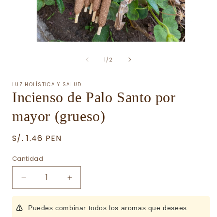
Abrir
A
elemento
de
multimedia
1
/
2
1
en
una
LUZ HOLÍSTICA Y SALUD
ventana
Incienso de Palo Santo por
modal
mayor (grueso)
Precio
S/. 1.46 PEN
habitual
Cantidad
Cantidad
Reducir
Aumentar
cantidad
cantidad
para
para
Puedes combinar todos los aromas que desees
Incienso
Incienso