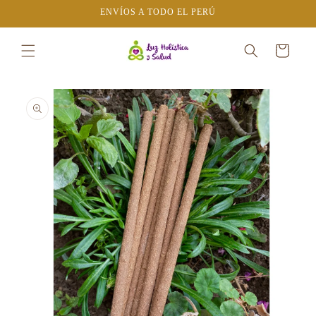
Ir
ENVÍOS A TODO EL PERÚ
directamente
al contenido
Carrito
Ir
directamente
a la
información
del producto