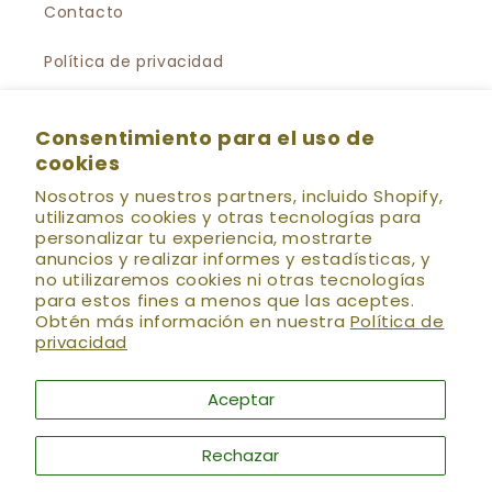
Contacto
Política de privacidad
Política de Suscripción al Newsletter
Consentimiento para el uso de
cookies
Preguntas Frecuentes
Nosotros y nuestros partners, incluido Shopify,
utilizamos cookies y otras tecnologías para
personalizar tu experiencia, mostrarte
💌 HOLÍSTICA NEWS
Se el primero en enterarte
anuncios y realizar informes y estadísticas, y
de las nuevas colecciones, preventas, descuentos
no utilizaremos cookies ni otras tecnologías
especiales, talleres, eventos y más!! (:
para estos fines a menos que las aceptes.
Obtén más información en nuestra
Política de
Correo electrónico
privacidad
Aceptar
Facebook
Instagram
YouTube
TikTok
Rechazar
Formas