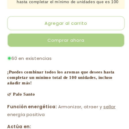
hasta completar el mínimo de unidades que es 100
de
de
Palo
Palo
Santo
Santo
por
por
Agregar al carrito
mayor
mayor
(grueso)
(grueso)
Comprar ahora
60 en existencias
¡
Puedes combinar todos los aromas que desees hasta
completar un mínimo total de 100 unidades, incluso
añadir más!
🌿
Palo Santo
Función energética:
Armonizar, atraer y
sellar
energía positiva
Actúa en: