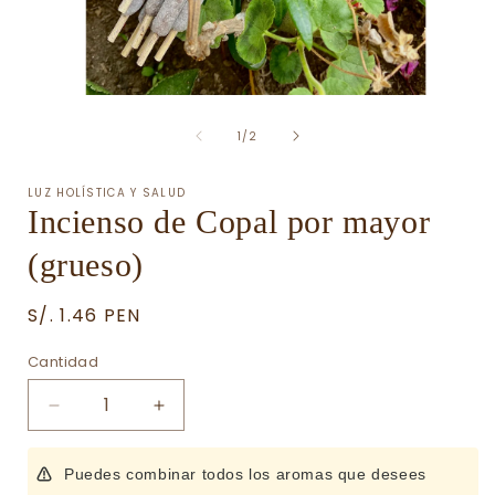
Abrir
A
elemento
de
multimedia
1
/
2
1
en
una
LUZ HOLÍSTICA Y SALUD
ventana
Incienso de Copal por mayor
modal
(grueso)
Precio
S/. 1.46 PEN
habitual
Cantidad
Cantidad
Reducir
Aumentar
cantidad
cantidad
para
para
Puedes combinar todos los aromas que desees
Incienso
Incienso