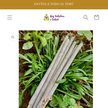
Ir
ENVÍOS A TODO EL PERÚ
directamente
al contenido
Carrito
Ir
directamente
a la
información
del producto