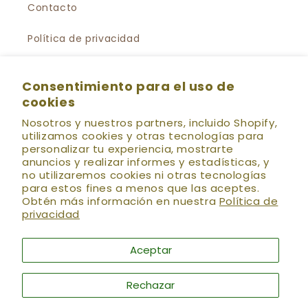
Contacto
Política de privacidad
Política de Suscripción al Newsletter
Consentimiento para el uso de
cookies
Preguntas Frecuentes
Nosotros y nuestros partners, incluido Shopify,
utilizamos cookies y otras tecnologías para
personalizar tu experiencia, mostrarte
💌 HOLÍSTICA NEWS
Se el primero en enterarte
anuncios y realizar informes y estadísticas, y
de las nuevas colecciones, preventas, descuentos
no utilizaremos cookies ni otras tecnologías
especiales, talleres, eventos y más!! (:
para estos fines a menos que las aceptes.
Obtén más información en nuestra
Política de
Correo electrónico
privacidad
Aceptar
Facebook
Instagram
YouTube
TikTok
Rechazar
Formas