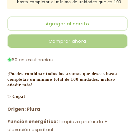
hasta completar el mínimo de unidades que es 100
de
de
Copal
Copal
por
por
mayor
mayor
Agregar al carrito
(grueso)
(grueso)
Comprar ahora
60 en existencias
¡
Puedes combinar todos los aromas que desees hasta
completar un mínimo total de 100 unidades, incluso
añadir más!
✨
Copal
Origen:
Piura
Función energética:
Limpieza profunda +
elevación espiritual