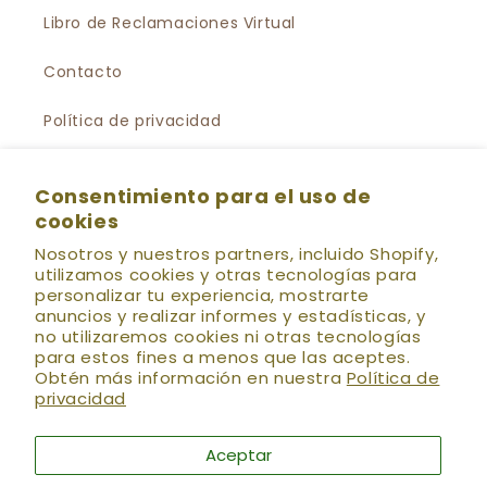
Libro de Reclamaciones Virtual
Contacto
Política de privacidad
Política de Suscripción al Newsletter
Consentimiento para el uso de
cookies
Preguntas Frecuentes
Nosotros y nuestros partners, incluido Shopify,
utilizamos cookies y otras tecnologías para
personalizar tu experiencia, mostrarte
💌 HOLÍSTICA NEWS
Se el primero en enterarte
anuncios y realizar informes y estadísticas, y
de las nuevas colecciones, preventas, descuentos
no utilizaremos cookies ni otras tecnologías
especiales, talleres, eventos y más!! (:
para estos fines a menos que las aceptes.
Obtén más información en nuestra
Política de
Correo electrónico
privacidad
Aceptar
Facebook
Instagram
YouTube
TikTok